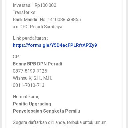
Investasi : Rp100.000
Transfer ke:
Bank Mandiri No. 1410088538855
a.n DPC Peradi Surabaya
Link pendaftaran :
https://forms.gle/Y5D4ecFPLRftAPZy9
CP:
Benny BPB DPN Peradi
0877-8199-7125
Wishnu K, S.H., M.H.
0811-7010-713
Hormat kami,
Panitia Upgrading
Penyelesaian Sengketa Pemilu
Segera daftarkan diri anda, terbuka untuk umum