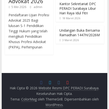
Advokat 2026
Kantor Sekretariat DPC
5 Mei 2026
admin
PERADI Surabaya Libur
Hari Raya Idul Fitri
Pendaftaran Ujian Profesi
18 Maret 2026
Advokat 2025 Bagi
lulusan S-1 Pendidikan
Undangan Buka Bersama
Tinggi Hukum yang telah
Ramadhan 1447H/2026M
mengikuti Pendidikan
3 Maret 2026
Khusus Profesi Advokat
(PKPA), Perhimpunan
Hak Cipta © 2026
Website Resmi DPC PERADI Surabaya
.
Keseluruhan Hak Cipta.
Tema:
ColorMag
oleh ThemeGrill. Dipersembahkan oleh
WordPress
.